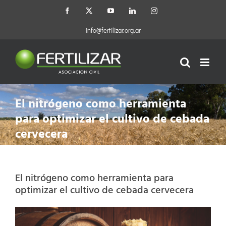
Saltar
Facebook
X
YouTube
LinkedIn
Instagram
al
contenido
info@fertilizar.org.ar
El nitrógeno como herramienta
para optimizar el cultivo de cebada
cervecera
El nitrógeno como herramienta para
optimizar el cultivo de cebada cervecera