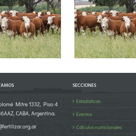
La receta para no perder
pasto: nutrición
balanceada y cosecha
Más nutrientes
controlada, aliados para
producir más
TAMOS
SECCIONES
Estadísticas
olomé Mitre 1332, Piso 4
6AAZ, CABA, Argentina.
Eventos
fertilizar.org.ar
Cálculos nutricionales