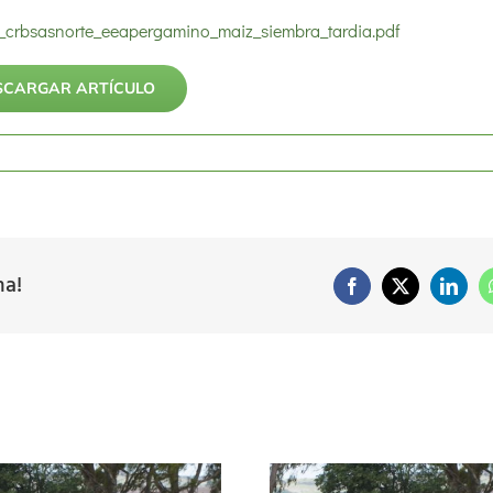
nta_crbsasnorte_eeapergamino_maiz_siembra_tardia.pdf
SCARGAR ARTÍCULO
ma!
Facebook
X
Linke