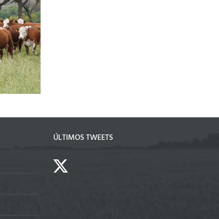
Ganadería 2026: la
tecnología de procesos
, más trigo
como motor para cerrar la
brecha productiv
ÚLTIMOS TWEETS