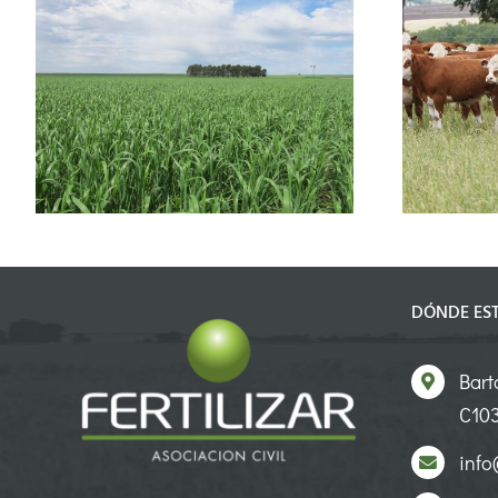
Ganadería 2026: la
tecnología de procesos
como motor para cerrar la
brecha productiv
DÓNDE ES
Bart
C103
info@