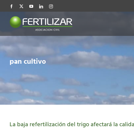
Saltar
Facebook
X
YouTube
LinkedIn
Instagram
al
contenido
pan cultivo
La baja refertilización del trigo afectará la calid