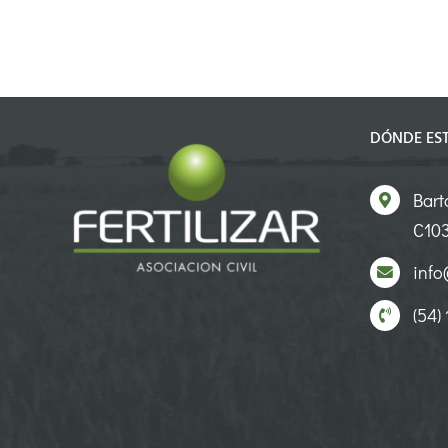
DÓNDE ES
Bart
C103
info@
(54)