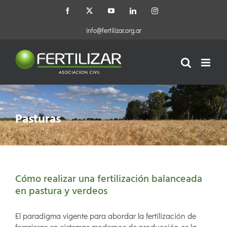
Saltar
Facebook
X
YouTube
LinkedIn
Instagram
al
contenido
info@fertilizar.org.ar
Pasturas
Cómo realizar una fertilización balanceada
en pastura y verdeos
El paradigma vigente para abordar la fertilización de
forrajeras en sistemas modernos de producción es la