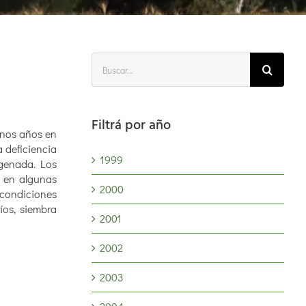
Buscar:
Filtrá por año
unos años en
a deficiencia
1999
rogenada. Los
o en algunas
2000
condiciones
íos, siembra
2001
2002
2003