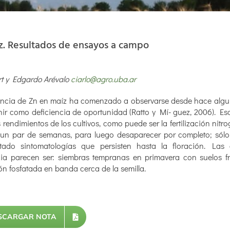
maíz. Resultados de ensayos a campo
rt y Edgardo Arévalo
ciarlo@agro.uba.ar
iciencia de Zn en maíz ha comenzado a observarse desde hace alg
nir como deficiencia de oportunidad (Ratto y Mí- guez, 2006). Es
 rendimientos de los cultivos, como puede ser la fertilización nit
 un par de semanas, para luego desaparecer por completo; sól
tado sintomatologías que persisten hasta la floración. Las 
ia parecen ser: siembras tempranas en primavera con suelos fr
ión fosfatada en banda cerca de la semilla.
SCARGAR NOTA