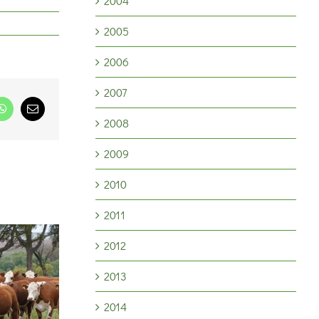
2004
2005
2006
2007
dIn
WhatsApp
Correo
2008
electrónico
2009
2010
2011
2012
2013
Ganadería 2026: la
tecnología de procesos
2014
, más trigo