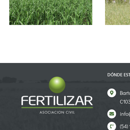
como motor para cerrar la
brecha productiv
DÓNDE ES
Bart
C103
info@
(54)