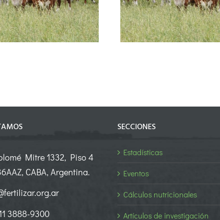
controlada, aliados para
producir más
TAMOS
SECCIONES
Estadísticas
olomé Mitre 1332, Piso 4
6AAZ, CABA, Argentina.
Eventos
fertilizar.org.ar
Cálculos nutricionales
 11 3888-9300
Artículos de investigación