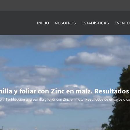
INICIO
NOSOTROS
ESTADÍSTICAS
EVENTO
emilla y foliar con Zinc en maíz. Resultad
io
Fertilización a la semilla y foliar con Zinc en maíz. Resultados de ensayos a 