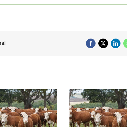
ma!
Facebook
X
Linke
La receta para no perder
pasto: nutrición
balanceada y cosecha
Más nutrientes