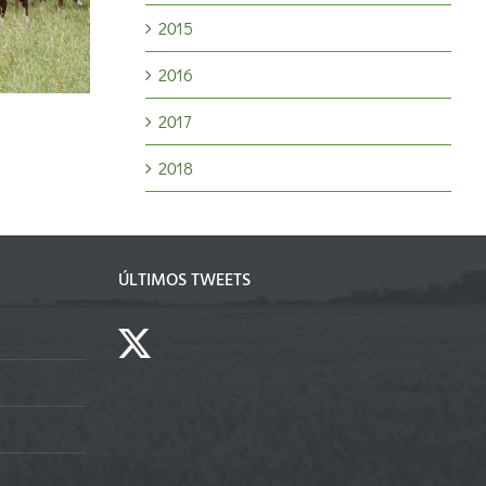
como motor para cerrar la
2015
brecha productiv
2016
2017
2018
ÚLTIMOS TWEETS