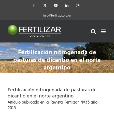
Saltar
Facebook
X
YouTube
LinkedIn
Instagram
al
contenido
info@fertilizar.org.ar
Fertilización nitrogenada de
pasturas de dicantio en el norte
argentino
Fertilización nitrogenada de pasturas de
dicantio en el norte argentino
Artículo publicado en la Revista Fertilizar Nº35 año
2016