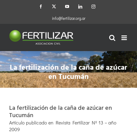
Saltar
Facebook
X
YouTube
LinkedIn
Instagram
al
contenido
info@fertilizar.org.ar
La fertilización de la caña de azúcar
en Tucumán
La fertilización de la caña de azúcar en
Tucumán
Artículo publicado en Revista Fertilizar Nº 13 – año
2009