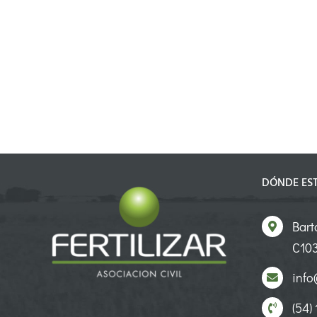
DÓNDE ES
Bart
C103
info@
(54)