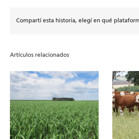
Compartí esta historia, elegí en qué platafor
Artículos relacionados
Ganadería 2026: la
tecnología de procesos
como motor para cerrar la
brecha productiv