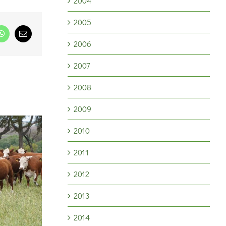
2004
2005
dIn
WhatsApp
Correo
2006
electrónico
2007
2008
2009
2010
2011
Ganadería 2026: la
tecnología de procesos
2012
, más trigo
como motor para cerrar la
2013
brecha productiv
2014