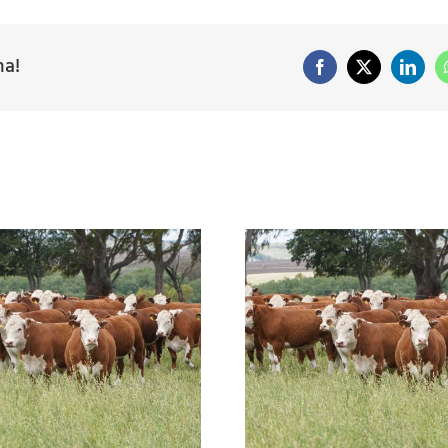
ma!
Facebook
X
Linke
La receta para no perder
pasto: nutrición
balanceada y cosecha
Más nutrientes
controlada, aliados para
producir más