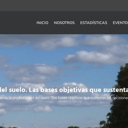
INICIO
NOSOTROS
ESTADÍSTICAS
EVENTO
 suelo. Las bases objetivas que sustentan
ndo la productividad del suelo. Las bases objetivas que sustentan las decisiones 