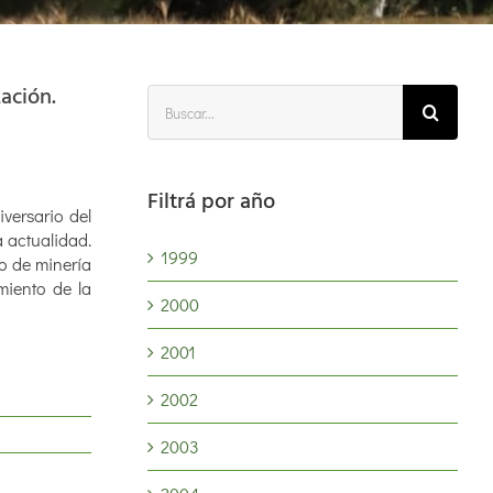
ación.
Buscar:
Filtrá por año
versario del
a actualidad.
1999
do de minería
imiento de la
2000
2001
2002
2003