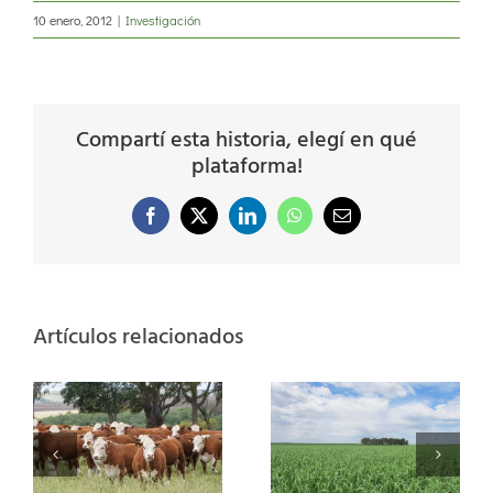
10 enero, 2012
|
Investigación
Compartí esta historia, elegí en qué
plataforma!
Facebook
X
LinkedIn
WhatsApp
Correo
electrónico
Artículos relacionados
a
Ganadería
2026: la
tecnología de
Más nutrientes,
procesos como
y
más trigo
motor para