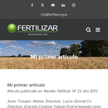
Saltar
Facebook
X
YouTube
LinkedIn
Instagram
al
contenido
info@fertilizar.org.ar
Mi primer artículo
Mi primer artículo
Artículo publicado en Revista Fertilizar Nº 23 año 2012
Autor: Trossero Matías Directora: Laura Donnet Co-
Directora: Graciela Cordone Trabajo final entregado como