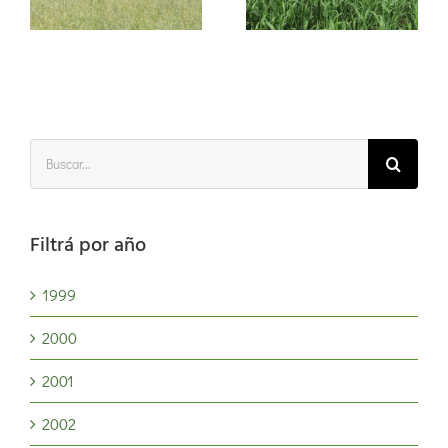
cerrar la
brecha
productiv
s
Buscar:
Filtrá por año
1999
2000
2001
2002