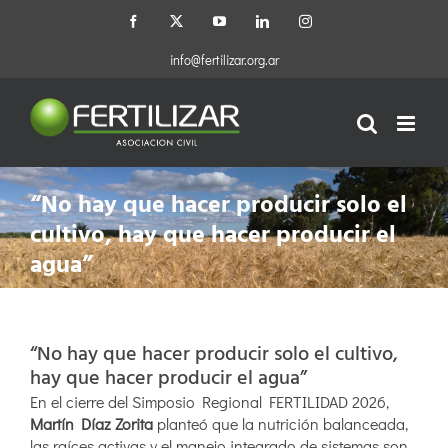
Saltar
Facebook
X
YouTube
LinkedIn
Instagram
al
contenido
info@fertilizar.org.ar
“No hay que hacer producir solo el
cultivo, hay que hacer producir el
agua”
“No hay que hacer producir solo el cultivo,
hay que hacer producir el agua”
En el cierre del Simposio Regional FERTILIDAD 2026,
Martín Díaz Zorita
planteó que la nutrición balanceada,
las raíces activas y el manejo integrado de sistemas son