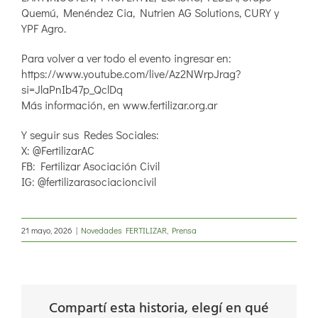
Quemú, Menéndez Cia, Nutrien AG Solutions, CURY y
YPF Agro.
Para volver a ver todo el evento ingresar en:
https://www.youtube.com/live/Az2NWrpJrag?
si=JlaPnIb47p_QclDq
Más información, en www.fertilizar.org.ar
Y seguir sus Redes Sociales:
X: @FertilizarAC
FB: Fertilizar Asociación Civil
IG: @fertilizarasociacioncivil
21 mayo, 2026
|
Novedades FERTILIZAR
,
Prensa
Compartí esta historia, elegí en qué