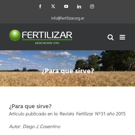
Saltar
Facebook
X
YouTube
LinkedIn
Instagram
al
contenido
info@fertilizar.org.ar
¿Para que sirve?
¿Para que sirve?
Artículo publicado en la Revista Fertilizar Nº31 año 2015
Autor: Diego J. Cosentino