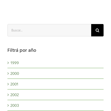
brecha
productiv
s
Buscar:
Filtrá por año
1999
2000
2001
2002
2003