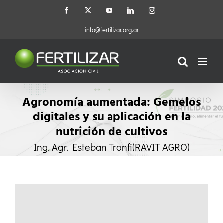
Saltar
Facebook
X
YouTube
LinkedIn
Instagram
al
contenido
info@fertilizar.org.ar
Agronomía aumentada​: Gemelos
digitales y su aplicación en la
nutrición de cultivos
Ing. Agr. Esteban Tronfi​ (RAVIT AGRO)