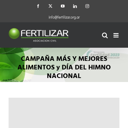
Saltar
Facebook
X
YouTube
LinkedIn
Instagram
al
contenido
info@fertilizar.org.ar
CAMPAÑA MÁS Y MEJORES
ALIMENTOS y DÍA DEL HIMNO
NACIONAL