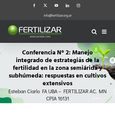
Saltar
Facebook
X
YouTube
LinkedIn
Instagram
al
contenido
info@fertilizar.org.ar
Conferencia N° 2: Manejo
integrado de estrategias de la
fertilidad en la zona semiárida y
subhúmeda: respuestas en cultivos
extensivos
Esteban Ciarlo FA UBA – FERTILIZAR AC. MN
CPIA 16131