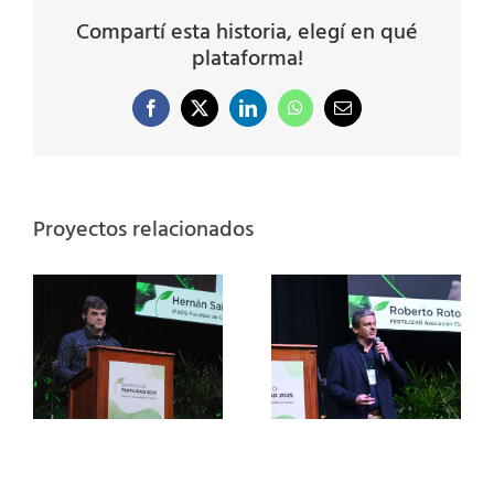
Compartí esta historia, elegí en qué
plataforma!
Facebook
X
LinkedIn
WhatsApp
Correo
electrónico
Proyectos relacionados
a
Mercado de
fertilizantes​
Evolución,
la
desafíos y
oportunidades