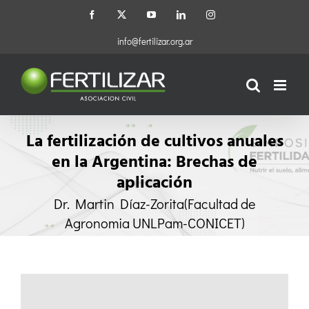
Saltar
Facebook
X
YouTube
LinkedIn
Instagram
al
contenido
info@fertilizar.org.ar
La fertilización de cultivos anuales
en la Argentina: Brechas de
aplicación
Dr. Martin Díaz-Zorita​ (Facultad de
Agronomia UNLPam-CONICET)