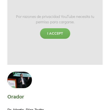
Por razones de privacidad YouTube necesita tu
permiso para cargarse.
I ACCEPT
Orador
Dr. Martin Díaz-Zorita​