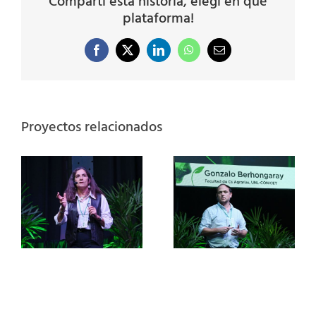
Compartí esta historia, elegí en qué
plataforma!
Facebook
X
LinkedIn
WhatsApp
Correo
electrónico
Proyectos relacionados
Fertilización de
forrajeras
anuales de
invierno y
verano