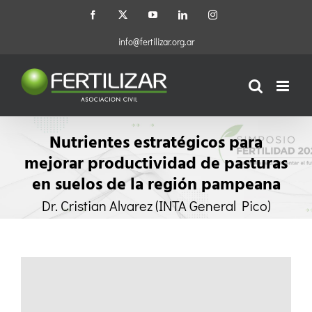
Saltar
Facebook
X
YouTube
LinkedIn
Instagram
al
contenido
info@fertilizar.org.ar
Nutrientes estratégicos para
mejorar productividad de pasturas
en suelos de la región pampeana
Dr. Cristian Alvarez (INTA General Pico)