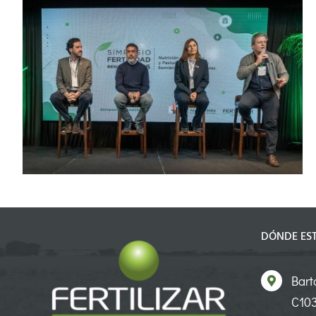
Conferencia N° 3: Mirada integrada
del manejo de la nutrición en sistemas
con limitaciones hídricas
DÓNDE ES
Bart
C103