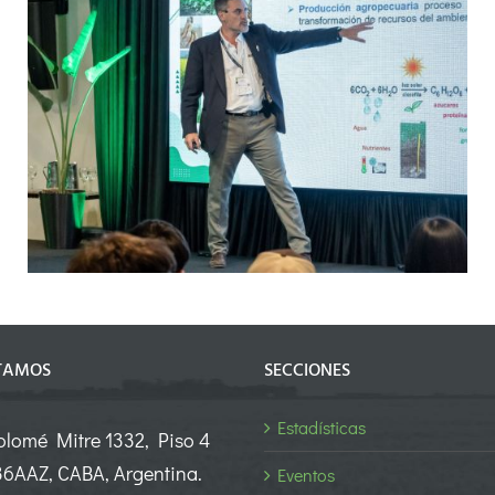
Panel Técnico – Módulo 4:
Innovaciones para nutrir efectiva y
responsablemente cultivos y pasturas
– Girasol y Soja
TAMOS
SECCIONES
Estadísticas
olomé Mitre 1332, Piso 4
6AAZ, CABA, Argentina.
Eventos