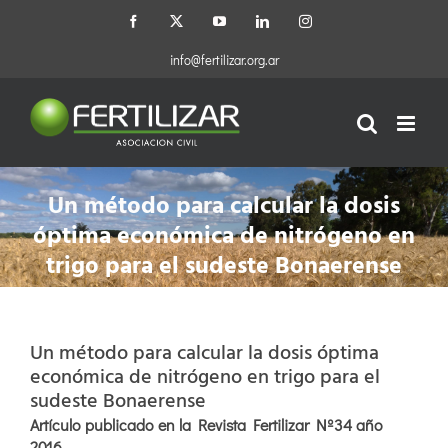
Saltar
Facebook
X
YouTube
LinkedIn
Instagram
al
contenido
info@fertilizar.org.ar
Un método para calcular la dosis
óptima económica de nitrógeno en
trigo para el sudeste Bonaerense
Un método para calcular la dosis óptima
económica de nitrógeno en trigo para el
sudeste Bonaerense
Artículo publicado en la Revista Fertilizar Nº34 año
2016