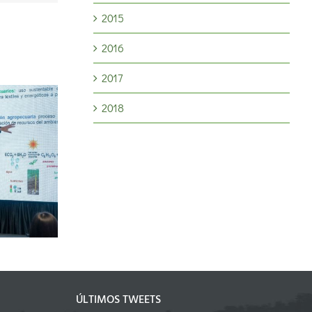
2015
2016
2017
2018
participará
Nutrición de la soja:
o Aapresid
especialistas analizaron
en la salud
cómo mejorar el
fertilizantes
rendimiento y la calidad
ales
del cultivo
ÚLTIMOS TWEETS