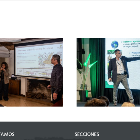
FERTILIZAR AC 
“No hay que hacer
en el Congres
producir solo el cultivo,
2026 con foco 
ay que hacer producir el
del suelo y los 
agua”
especi
TAMOS
SECCIONES