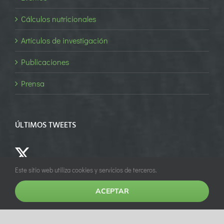
Cálculos nutricionales
Artículos de investigación
Publicaciones
Prensa
ÚLTIMOS TWEETS
Este sitio web utiliza cookies y servicios de terceros.
© Copyright 1994 -
2026 | Todos los derechos reservados | Diseño por
ACEPTAR
Empower Marketing
Facebook
X
YouTube
LinkedIn
Instagram