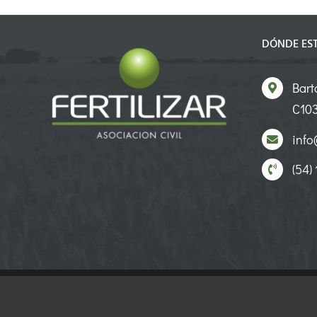
DÓNDE ES
Bart
C103
info@
(54)
© Copyright 1994 -
2026 | Todos los derechos reservados | Diseño por