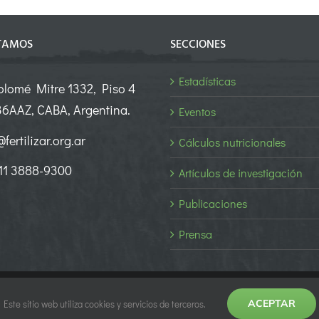
TAMOS
SECCIONES
Estadísticas
olomé Mitre 1332, Piso 4
6AAZ, CABA, Argentina.
Eventos
fertilizar.org.ar
Cálculos nutricionales
 11 3888-9300
Artículos de investigación
Publicaciones
Prensa
Empower Marketing
ACEPTAR
Este sitio web utiliza cookies y servicios de terceros.