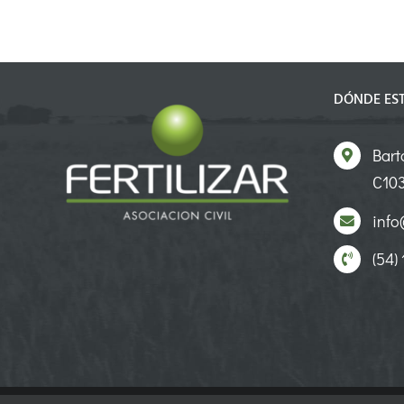
DÓNDE ES
Bart
C103
info@
(54)