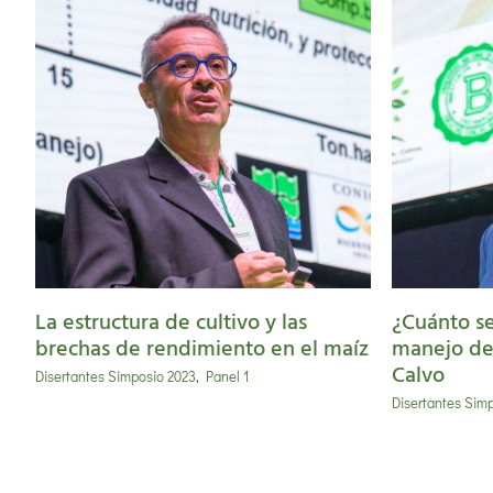
s
¿Cuánto se debe a la
p
nutrición y al manejo de
A
suelos? Nahuel Reussi Calvo
re
La estructura de cultivo y las
¿Cuánto se
brechas de rendimiento en el maíz
manejo de
Calvo
Disertantes Simposio 2023
,
Panel 1
Disertantes Sim