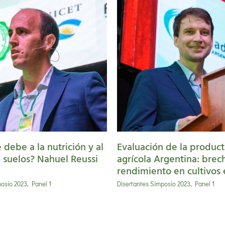
Evaluación de la
roductividad agrícola
rgentina: brechas de
ndimiento en cultivos
extensivos
 debe a la nutrición y al
Evaluación de la product
 suelos? Nahuel Reussi
agrícola Argentina: brec
rendimiento en cultivos 
posio 2023
,
Panel 1
Disertantes Simposio 2023
,
Panel 1