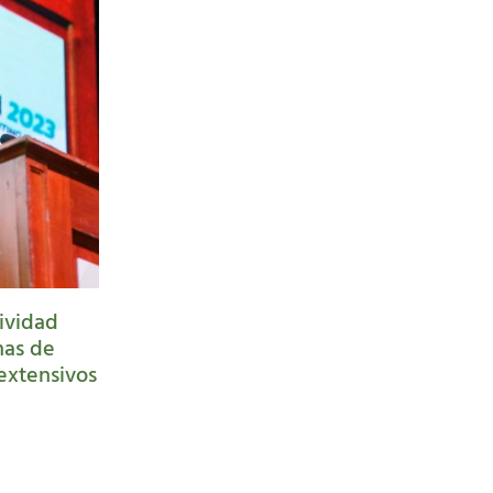
ividad
has de
extensivos