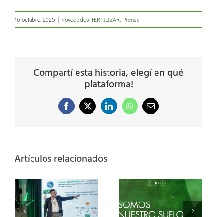
16 octubre, 2025
|
Novedades FERTILIZAR
,
Prensa
Compartí esta historia, elegí en qué
plataforma!
Facebook
X
LinkedIn
WhatsApp
Correo
electrónico
Artículos relacionados
TILIZAR AC
Nutrición de la
ticipará en
soja:
“No
 Congreso
especialistas
hacer
resid 2026
analizaron
solo 