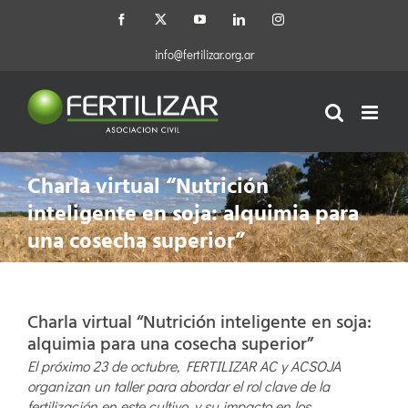
Saltar
Facebook
X
YouTube
LinkedIn
Instagram
al
contenido
info@fertilizar.org.ar
Charla virtual “Nutrición
inteligente en soja: alquimia para
una cosecha superior”
Charla virtual “Nutrición inteligente en soja:
alquimia para una cosecha superior”
El próximo 23 de octubre, FERTILIZAR AC y ACSOJA
organizan un taller para abordar el rol clave de la
fertilización en este cultivo, y su impacto en los