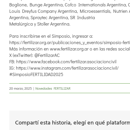
Boglione, Bunge Argentina, Cofco Internationals Argentina,
Louis Dreyfus Company Argentina, Microessentials, Nutrien A
Argentina, Spraytec Argentina, SR Industria
Metalúrgica y Stoller Argentina.
Para inscribirse en el Simposio, ingresar a:
https://fertilizar.org.ar/publicaciones_y_eventos/simposio-fert
Más información en www.fertilizar.org.ar o en las redes social
X (exTwitter): @FertilizarAC
FB: https://www.facebook.com/fertilizar.asociacioncivil
IG: https://www.instagram.com/fertilizarasociacioncivil/
#SimposioFERTILIDAD2025
20 marzo, 2025
|
Novedades FERTILIZAR
Compartí esta historia, elegí en qué platafor