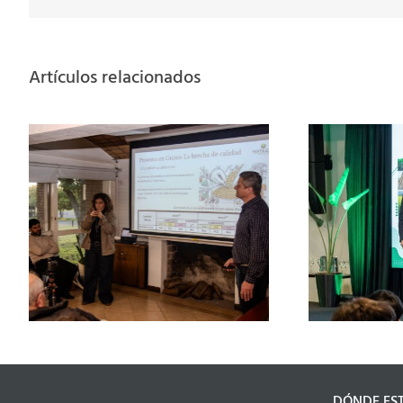
Artículos relacionados
“No hay que hacer
producir solo el cultivo,
hay que hacer producir el
agua”
DÓNDE ES