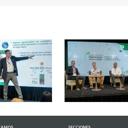
Nutrición de
En la región semiárida y
especialistas
subhúmeda la fertilidad
cómo mejo
del suelo no se negocia
rendimiento y
del cul
TAMOS
SECCIONES