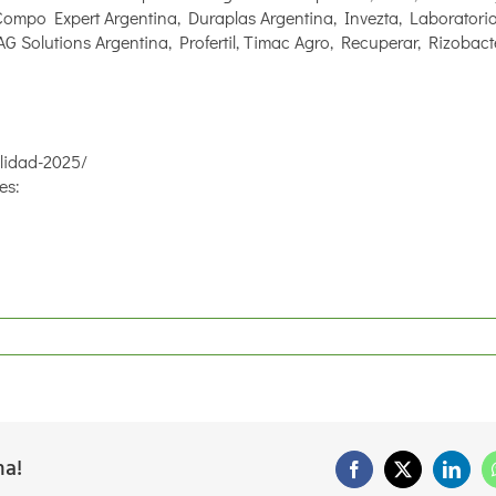
 Compo Expert Argentina, Duraplas Argentina, Invezta, Laborator
G Solutions Argentina, Profertil, Timac Agro, Recuperar, Rizobact
ilidad-2025/
es:
ma!
Facebook
X
Linke