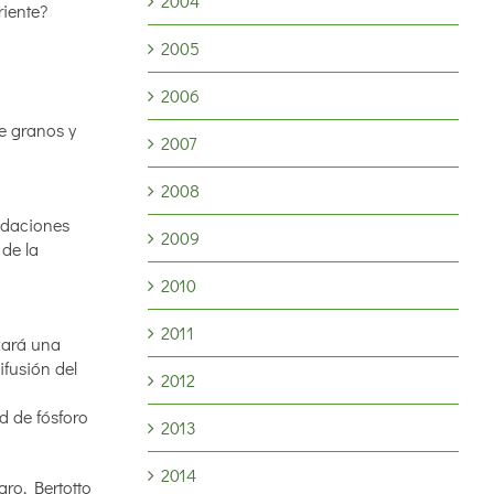
2004
riente?
2005
2006
de granos y
2007
2008
endaciones
2009
 de la
2010
2011
zará una
ifusión del
2012
d de fósforo
2013
2014
gro, Bertotto