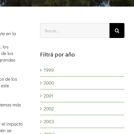
Buscar:
nte en la
 los
 de los
Filtrá por año
 grandes
1999
os de los
2000
 este
2001
 temas más
2002
2003
r el impacto
ién se