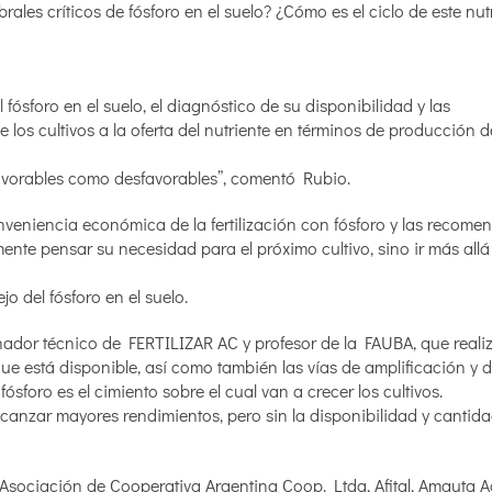
ales críticos de fósforo en el suelo? ¿Cómo es el ciclo de este nut
ósforo en el suelo, el diagnóstico de su disponibilidad y las
e los cultivos a la oferta del nutriente en términos de producción 
favorables como desfavorables”, comentó Rubio.
nveniencia económica de la fertilización con fósforo y las recom
mente pensar su necesidad para el próximo cultivo, sino ir más allá
 del fósforo en el suelo.
nador técnico de FERTILIZAR AC y profesor de la FAUBA, que reali
ue está disponible, así como también las vías de amplificación y d
foro es el cimiento sobre el cual van a crecer los cultivos.
lcanzar mayores rendimientos, pero sin la disponibilidad y cantida
Asociación de Cooperativa Argentina Coop. Ltda, Afital, Amauta A