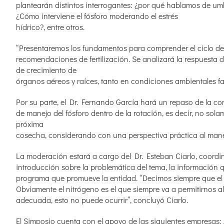
plantearán distintos interrogantes: ¿por qué hablamos de umbr
¿Cómo interviene el fósforo moderando el estrés
hídrico?, entre otros.
“Presentaremos los fundamentos para comprender el ciclo del f
recomendaciones de fertilización. Se analizará la respuesta d
de crecimiento de
órganos aéreos y raíces, tanto en condiciones ambientales 
Por su parte, el Dr. Fernando García hará un repaso de la co
de manejo del fósforo dentro de la rotación, es decir, no sola
próxima
cosecha, considerando con una perspectiva práctica al manejo
La moderación estará a cargo del Dr. Esteban Ciarlo, coordi
introducción sobre la problemática del tema, la información q
programa que promueve la entidad. “Decimos siempre que el fós
Obviamente el nitrógeno es el que siempre va a permitirnos a
adecuada, esto no puede ocurrir”, concluyó Ciarlo.
El Simposio cuenta con el apoyo de las siguientes empresas: 