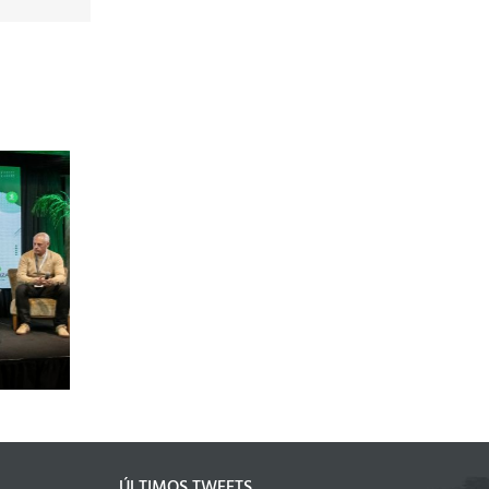
 la soja:
“No hay que hacer
 analizaron
producir solo el cultivo,
rar el
hay que hacer producir el
 la calidad
agua”
tivo
ÚLTIMOS TWEETS