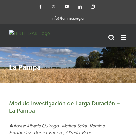
Saltar
Facebook
X
YouTube
LinkedIn
Instagram
al
contenido
info@fertilizar.org.ar
La Pampa
Modulo Investigación de Larga Duración –
La Pampa
Autores: Alberto Quiroga, Matías Saks, Romina
Fernández, Daniel Funaro; Alfredo Bono