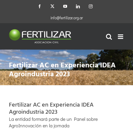
Saltar
Facebook
X
YouTube
LinkedIn
Instagram
al
contenido
info@fertilizar.org.ar
Fertilizar AC en Experiencia IDEA
Agroindustria 2023
Fertilizar AC en Experiencia IDEA
Agroindustria 2023
La entidad formará parte de un Panel sobre
AgroInnovación en la jornada