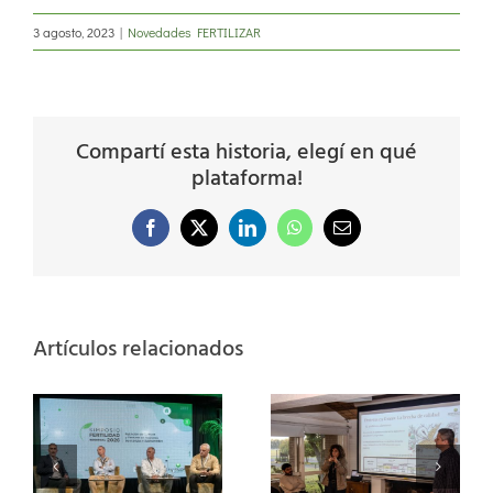
3 agosto, 2023
|
Novedades FERTILIZAR
Compartí esta historia, elegí en qué
plataforma!
Facebook
X
LinkedIn
WhatsApp
Correo
electrónico
Artículos relacionados
Nutrición de la
soja:
“No hay que
especialistas
hacer producir
a
analizaron
solo el cultivo,