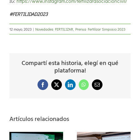
IG:
https://www.instagram.com/fertilizarasociacioncivil/
#FERTILIDAD2023
12 mayo, 2023
|
Novedades FERTILIZAR
,
Prensa Fertilizar Simposio 2023
Compartí esta historia, elegí en qué
plataforma!
Facebook
X
LinkedIn
WhatsApp
Correo
electrónico
Artículos relacionados
Nutrición de la