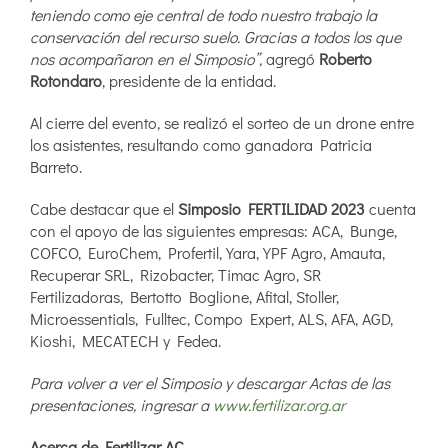
teniendo como eje central de todo nuestro trabajo la
conservación del recurso suelo. Gracias a todos los que
nos acompañaron en el Simposio”,
agregó
Roberto
Rotondaro
, presidente de la entidad.
Al cierre del evento, se realizó el sorteo de un drone entre
los asistentes, resultando como ganadora Patricia
Barreto.
Cabe destacar que el
Simposio FERTILIDAD 2023
cuenta
con el apoyo de las siguientes empresas: ACA, Bunge,
COFCO, EuroChem, Profertil, Yara, YPF Agro, Amauta,
Recuperar SRL, Rizobacter, Timac Agro, SR
Fertilizadoras, Bertotto Boglione, Afital, Stoller,
Microessentials, Fulltec, Compo Expert, ALS, AFA, AGD,
Kioshi, MECATECH y Fedea.
Para volver a ver el Simposio y descargar Actas de las
presentaciones, ingresar a
www.fertilizar.org.ar
Acerca de Fertilizar AC