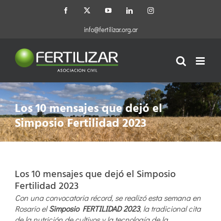
Saltar
Facebook
X
YouTube
LinkedIn
Instagram
al
contenido
info@fertilizar.org.ar
Los 10 mensajes que dejó el
Simposio Fertilidad 2023
Los 10 mensajes que dejó el Simposio
Fertilidad 2023
Con una convocatoria récord, se realizó esta semana en
Rosario el
Simposio FERTILIDAD 2023
, la tradicional cita
de la nutrición de cultivos y la tecnología de la