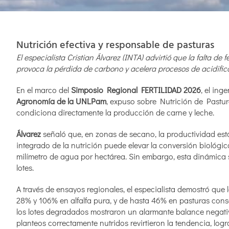
Nutrición efectiva y responsable de pasturas
El especialista Cristian Álvarez (INTA) advirtió que la falta de 
provoca la pérdida de carbono y acelera procesos de acidifica
En el marco del
Simposio Regional FERTILIDAD 2026
, el in
Agronomía de la UNLPam
, expuso sobre Nutrición de Pastur
condiciona directamente la producción de carne y leche.
Álvarez
señaló que, en zonas de secano, la productividad está
integrado de la nutrición puede elevar la conversión biológi
milímetro de agua por hectárea. Sin embargo, esta dinámica 
lotes.
A través de ensayos regionales, el especialista demostró que l
28% y 106% en alfalfa pura, y de hasta 46% en pasturas con
los lotes degradados mostraron un alarmante balance negati
planteos correctamente nutridos revirtieron la tendencia, lo