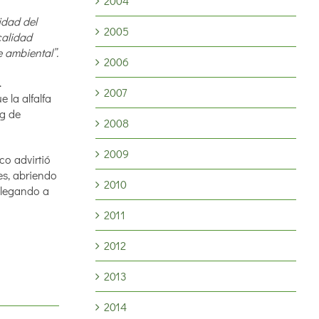
2004
idad del
2005
calidad
e ambiental”.
2006
.
2007
 la alfalfa
kg de
2008
2009
co advirtió
es, abriendo
2010
 llegando a
2011
2012
2013
2014