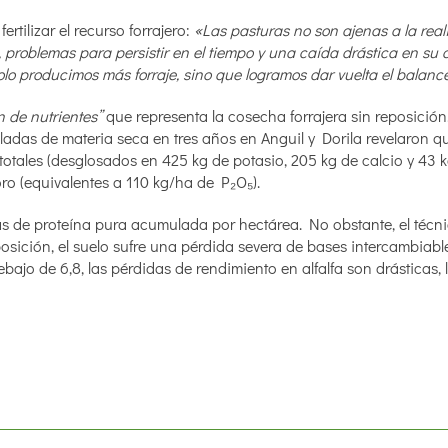
rtilizar el recurso forrajero:
«Las pasturas no son ajenas a la real
 problemas para persistir en el tiempo y una caída drástica en su 
solo producimos más forraje, sino que logramos dar vuelta el balanc
 de nutrientes”
que representa la cosecha forrajera sin reposición
as de materia seca en tres años en Anguil y Dorila revelaron que
 totales (desglosados en 425 kg de potasio, 205 kg de calcio y 43 
ro (equivalentes a 110 kg/ha de P₂O₅).
adas de proteína pura acumulada por hectárea. No obstante, el técni
osición, el suelo sufre una pérdida severa de bases intercambiabl
debajo de 6,8, las pérdidas de rendimiento en alfalfa son drásticas,