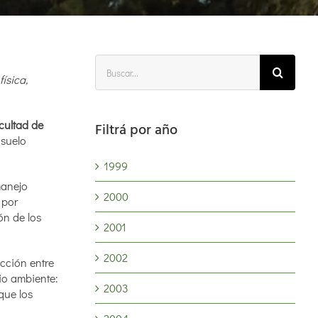
Buscar:
física,
acultad de
Filtrá por año
 suelo
1999
manejo
2000
 por
ón de los
2001
2002
ucción entre
io ambiente:
2003
que los