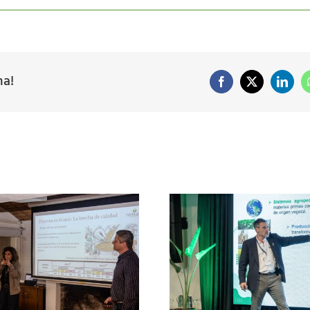
ma!
Facebook
X
Linke
FERTILIZAR AC 
“No hay que hacer
en el Congres
producir solo el cultivo,
2026 con foco 
ay que hacer producir el
del suelo y los 
agua”