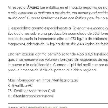
Al respecto,
Álvarez
fue enfático en el impacto negativo de no fe
suelo; expresan el maltrato a través de una menor producción,
nutricional. Cuando fertilizamos bien con fósforo y azufre no 
El especialista apuntó especialmente a
“la enorme exportación
Evaluaciones sobre una producción acumulada de 33,3 tonelad
extrae del suelo la impactante cifra de 673 kg/ha de cationes
magnesio), además de 37 kg/ha de azufre y 48 kg/ha de fósfo
Esta fertilización óptima permitió saltar de 4,65 a 6,6 tonel
que, si se remueve ese volumen forrajero sin esquemas de rep
la puerta a la acidificación. Cuando el pH del perfil cae por 
producir menos del 65% del potencial hídrico regional.
Más información en: https://fertilizar.org.ar/
X: @FertilizarAC
FB: Fertilizar Asociación Civil
IG: @fertilizarasociacioncivil
21 mayo, 2026
|
Novedades FERTILIZAR
,
Prensa