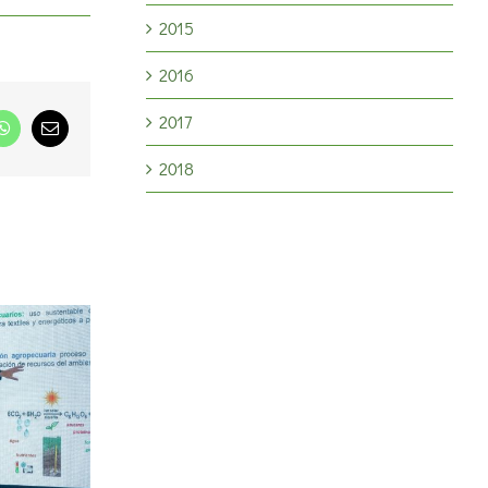
2015
2016
2017
dIn
WhatsApp
Correo
electrónico
2018
participará
Nutrición de la soja:
o Aapresid
especialistas analizaron
en la salud
cómo mejorar el
fertilizantes
rendimiento y la calidad