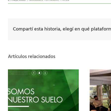
Compartí esta historia, elegí en qué platafor
Artículos relacionados
á
Nutrición de la soja:
especialistas analizaron
cómo mejorar el
h
s
rendimiento y la calidad