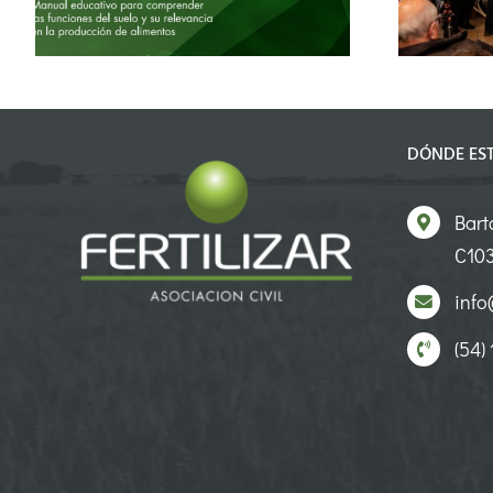
del cultivo
DÓNDE ES
Bart
C103
info@
(54)