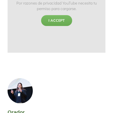
Por razones de privacidad YouTube necesita tu
permiso para cargarse.
I ACCEPT
Orador