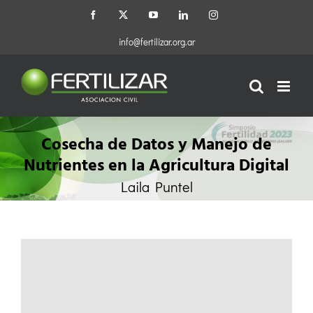
Saltar
Facebook
X
YouTube
LinkedIn
Instagram
al
contenido
info@fertilizar.org.ar
Cosecha de Datos y Manejo de
Nutrientes en la Agricultura Digital
Laila Puntel