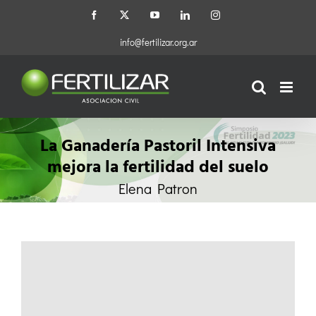
Saltar
Facebook
X
YouTube
LinkedIn
Instagram
al
contenido
info@fertilizar.org.ar
La Ganadería Pastoril Intensiva
mejora la fertilidad del suelo
Elena Patron