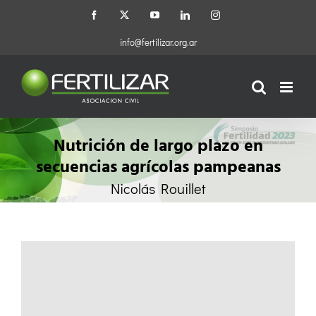
Saltar
Facebook
X
YouTube
LinkedIn
Instagram
al
contenido
info@fertilizar.org.ar
Nutrición de largo plazo en
secuencias agrícolas pampeanas
Nicolás Rouillet