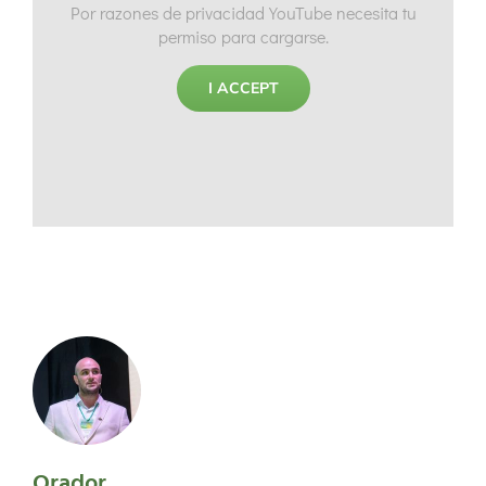
Por razones de privacidad YouTube necesita tu
permiso para cargarse.
I ACCEPT
Orador