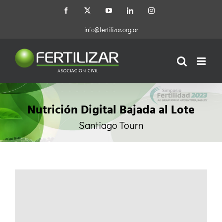
Saltar
Facebook
X
YouTube
LinkedIn
Instagram
al
contenido
info@fertilizar.org.ar
Nutrición Digital Bajada al Lote
Santiago Tourn