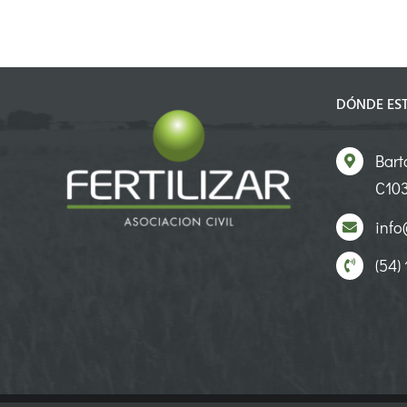
DÓNDE ES
Bart
C103
info@
(54)