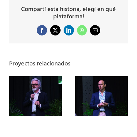
Compartí esta historia, elegí en qué
plataforma!
Facebook
X
LinkedIn
WhatsApp
Correo
electrónico
Proyectos relacionados
s
De la Teoría a
la Práctica: ​
e
Fertilizantes de
eficiencia
es
mejorada