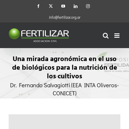
Saltar
Facebook
X
YouTube
LinkedIn
Instagram
al
contenido
info@fertilizar.org.ar
Una mirada agronómica en el uso
de biológicos para la nutrición de
los cultivos​
Dr. Fernando Salvagiotti (EEA INTA Oliveros-
CONICET)