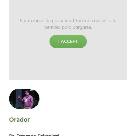
Por razones de privacidad YouTube necesita tu
permiso para cargarse.
I ACCEPT
Orador
Dr. Fernando Salvagiotti