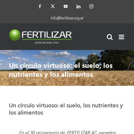
Saltar
Facebook
X
YouTube
LinkedIn
Instagram
al
contenido
info@fertilizar.org.ar
Un círculo virtuoso: el suelo, los
nutrientes y los alimentos
Un círculo virtuoso: el suelo, los nutrientes y
los alimentos
En el 30 aniversario de FERTILIZAR AC, expertos