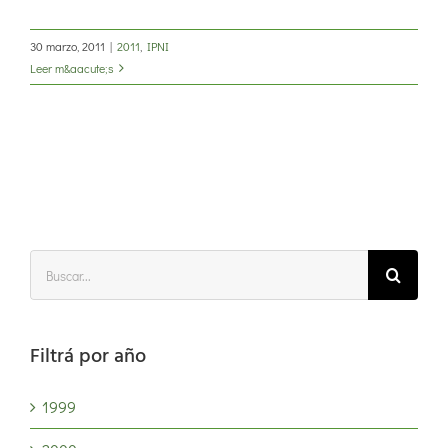
30 marzo, 2011
|
2011
,
IPNI
Leer m&aacute;s
Buscar:
Filtrá por año
1999