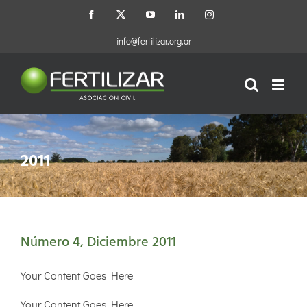
Saltar
Facebook
X
YouTube
LinkedIn
Instagram
al
contenido
info@fertilizar.org.ar
2011
Número 4, Diciembre 2011
Your Content Goes Here
Your Content Goes Here