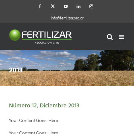
Saltar
Facebook
X
YouTube
LinkedIn
Instagram
al
contenido
info@fertilizar.org.ar
2013
Número 12, Diciembre 2013
Your Content Goes Here
Your Content Goes Here