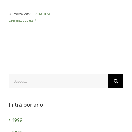
30 marzo, 2013
|
2013
,
IPNI
Leer m&aacute;s
Buscar:
Filtrá por año
1999