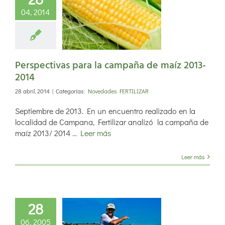
04, 2014
ectivas para
campaña de
 2013-2014
Perspectivas para la campaña de maíz 2013-
2014
28 abril, 2014
|
Categorías:
Novedades FERTILIZAR
Septiembre de 2013. En un encuentro realizado en la
localidad de Campana, Fertilizar analizó la campaña de
maíz 2013/ 2014
... Leer más
Leer más
28
Achim
06, 2005