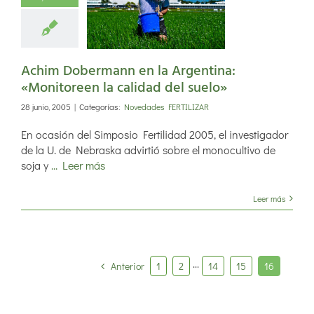
rmann en la
gentina:
itoreen la
d del suelo»
Achim Dobermann en la Argentina:
«Monitoreen la calidad del suelo»
28 junio, 2005
|
Categorías:
Novedades FERTILIZAR
En ocasión del Simposio Fertilidad 2005, el investigador
de la U. de Nebraska advirtió sobre el monocultivo de
soja y
... Leer más
Leer más
Anterior
1
2
···
14
15
16