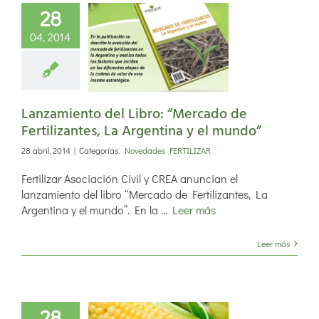
28
amiento del
04, 2014
o: “Mercado
rtilizantes,
gentina y el
mundo”
Lanzamiento del Libro: “Mercado de
Fertilizantes, La Argentina y el mundo”
28 abril, 2014
|
Categorías:
Novedades FERTILIZAR
Fertilizar Asociación Civil y CREA anuncian el
lanzamiento del libro “Mercado de Fertilizantes, La
Argentina y el mundo”. En la
... Leer más
Leer más
28