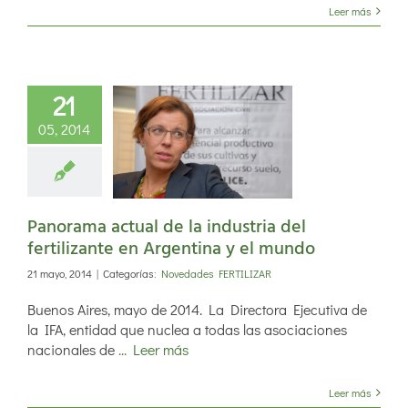
Leer más
21
rama actual
05, 2014
industria del
ilizante en
ntina y el
mundo
Panorama actual de la industria del
fertilizante en Argentina y el mundo
21 mayo, 2014
|
Categorías:
Novedades FERTILIZAR
Buenos Aires, mayo de 2014. La Directora Ejecutiva de
la IFA, entidad que nuclea a todas las asociaciones
nacionales de
... Leer más
Leer más