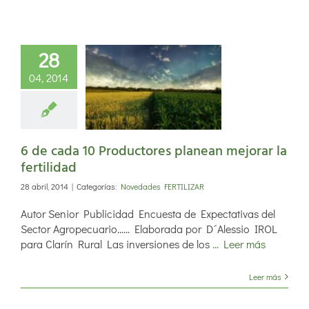
28
e cada 10
04, 2014
oductores
ean mejorar
fertilidad
6 de cada 10 Productores planean mejorar la
fertilidad
28 abril, 2014
|
Categorías:
Novedades FERTILIZAR
Autor Senior Publicidad Encuesta de Expectativas del
Sector Agropecuario...... Elaborada por D´Alessio IROL
para Clarín Rural Las inversiones de los
... Leer más
Leer más