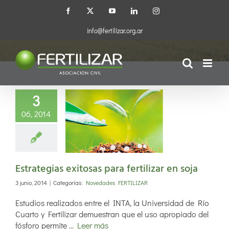
Saltar
Facebook
X
YouTube
LinkedIn
Instagram
al
contenido
Novedades FERTILIZAR
info@fertilizar.org.ar
3
06, 2014
trategias
tosas para
lizar en soja
Estrategias exitosas para fertilizar en soja
3 junio, 2014
|
Categorías:
Novedades FERTILIZAR
Estudios realizados entre el INTA, la Universidad de Río
Cuarto y Fertilizar demuestran que el uso apropiado del
fósforo permite
... Leer más