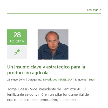
Leer más
28
sumo clave y
05, 2014
tégico para
producción
grícola
Un insumo clave y estratégico para la
producción agrícola
28 mayo, 2014
|
Categorías:
Novedades FERTILIZAR
|
Etiquetas:
Bassi
Jorge Bassi - Vice Presidente de Fertilizar AC El
fertilizante se convirtió en un pilar fundamental de
cualquier esquema productivo,
... Leer más