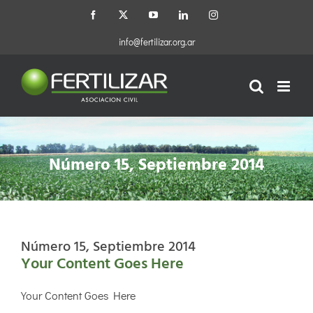
Saltar
Facebook
X
YouTube
LinkedIn
Instagram
al
contenido
info@fertilizar.org.ar
Número 15, Septiembre 2014
Número 15, Septiembre 2014
Your Content Goes Here
Your Content Goes Here