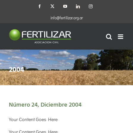
Saltar
Facebook
X
YouTube
LinkedIn
Instagram
al
contenido
info@fertilizar.org.ar
2004
Número 24, Diciembre 2004
Your Content Goes Here
Your Content Goes Here