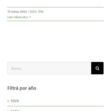
15 marzo, 2004
|
2004
,
IPNI
Leer m&aacute;s
Buscar:
Filtrá por año
1999