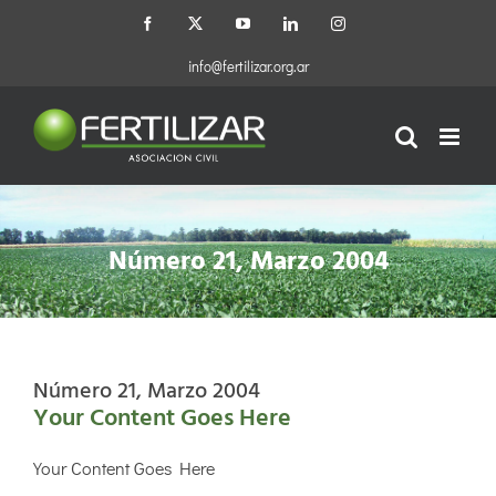
Saltar
Facebook
X
YouTube
LinkedIn
Instagram
al
contenido
info@fertilizar.org.ar
Número 21, Marzo 2004
Número 21, Marzo 2004
Your Content Goes Here
Your Content Goes Here